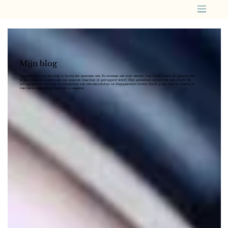
Mijn blog
Het schrijven van een blog is bij mij een spontaan iets. Zo ontstaan ook mijn teksten voor social media. Er gebeurt iets,
ik lees iets of ik luister naar een gesprek waardoor ik getriggerd wordt. Mijn gedachten nemen dan een vlucht. De
inhoud varieert dus van de schoonheid van iets eenvoudigs tot diepgaandere inhoud die ik graag deel en waarbij je
van harte uitgenodigd bent om te reageren.