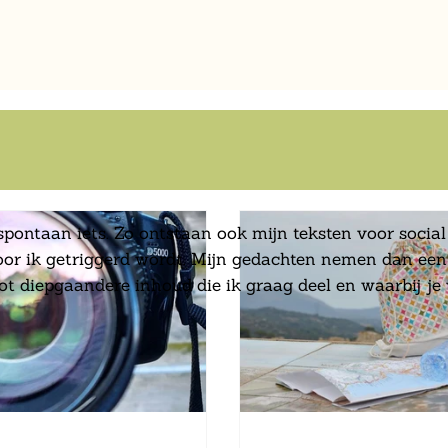
spontaan iets. Zo ontstaan ook mijn teksten voor social 
door ik getriggerd wordt. Mijn gedachten nemen dan een
ot diepgaandere inhoud die ik graag deel en waarbij je