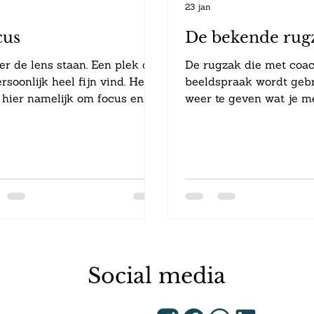
n
23 jan
cus
De bekende rug
er de lens staan. Een plek die
De rugzak die met coac
ersoonlijk heel fijn vind. Het
beeldspraak wordt geb
 hier namelijk om focus en
weer te geven wat je m
lijk om de context. En de
Jouw leven, jouw lasten
e manier om deze krachtig
deze rugzak is zacht en 
 netvlies te krijgen, is te
gekleurd. Bevat alles, o
teren en te observeren en je
herinneringen. En het 
n gedachten uit te schakelen.
deze is, dat je de rugza
rlijk en figuurlijk is dit de
open maken en nieuwe
alisatie van 'hoe anders' wat
kunt toevoegen. Zoals je
edere keer speelt in de media
en talenten die je zowel 
 omgang met elkaar. De
tijd als tijdens je werk 
ct van dominant gedrag. Het
inzetten en van kunt ge
Social media
el van onveiligheid. We
Knap hè... dingen toevo
en uren praten over dat h
het lichter laten voelen