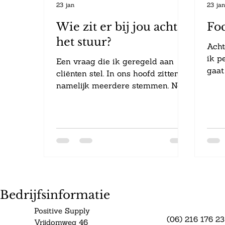
23 jan
23 ja
Wie zit er bij jou achter
Fo
het stuur?
Acht
ik p
Een vraag die ik geregeld aan
gaat
cliënten stel. In ons hoofd zitten
tege
namelijk meerdere stemmen. Nee,
enig
niets krankzinnigs. Iedereen heeft
op je
stemmen. Echt iedereen. Denk
luis
maar aan een situatie dat je
eige
bijvoorbeeld iets zou willen kopen.
Lette
"Nee, niet doen. Dat is best duur".
visu
En dan die andere stem "hè... je
er i
mag jezelf best wel eens
over
verwennen". Weer een andere
impa
Bedrijfsinformatie
stem "koop dan iets waar iedereen
gevo
plezier van heeft". Welke stem
Positive Supply
kunn
wint er in je hoofd? En zo heb je
(06) 216 176 23
Vrijdomweg 46