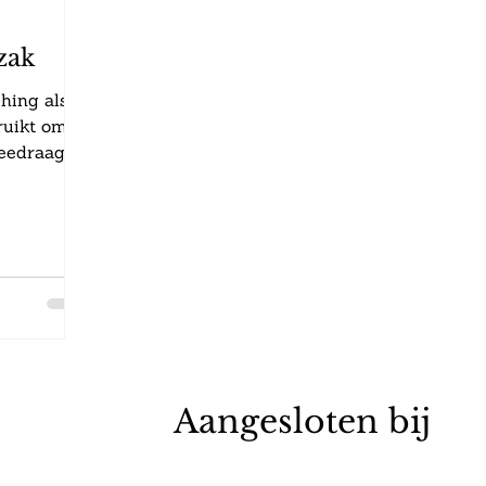
zak
hing als
ruikt om
eedraagt.
. Echter
vrolijk
ok de fijne
mooie van
k kunt
 dingen
 drijfveren
in je vrije
kunt
nieten.
Aangesloten bij
egen en
. En ve