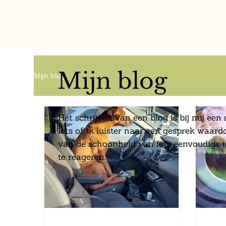
Mijn blog
Mijn blog
Het schrijven van een blog is bij mij een 
iets of ik luister naar een gesprek waar
van de schoonheid van iets eenvoudigs t
te reageren.